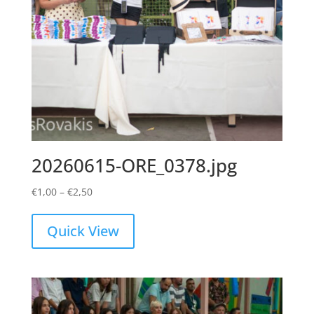
20260615-ORE_0378.jpg
Price
€
1,00
–
€
2,50
range:
€1,00
Quick View
through
€2,50