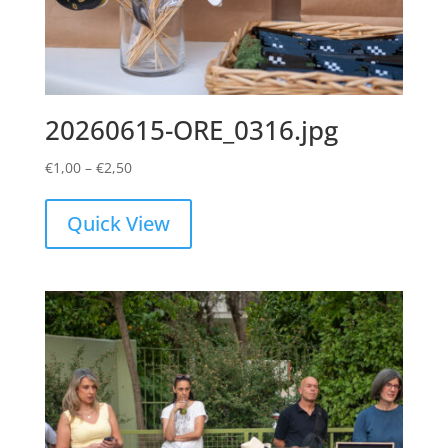
20260615-ORE_0316.jpg
Price
€
1,00
–
€
2,50
range:
€1,00
Quick View
through
€2,50