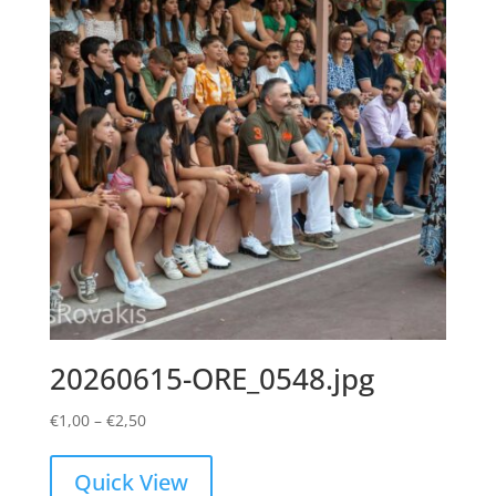
20260615-ORE_0548.jpg
Price
€
1,00
–
€
2,50
range:
€1,00
Quick View
through