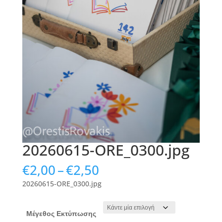
20260615-ORE_0300.jpg
Price
€
2,00
–
€
2,50
range:
20260615-ORE_0300.jpg
€2,00
through
€2,50
Μέγεθος Εκτύπωσης