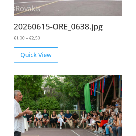
20260615-ORE_0638.jpg
Price
€
1,00
–
€
2,50
range:
€1,00
Quick View
through
€2,50