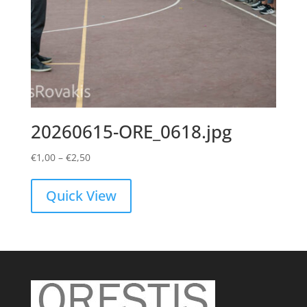
20260615-ORE_0618.jpg
Price
€
1,00
–
€
2,50
range:
€1,00
Quick View
through
€2,50