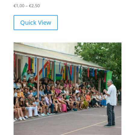
Price
€
1,00
–
€
2,50
range:
€1,00
Quick View
through
€2,50