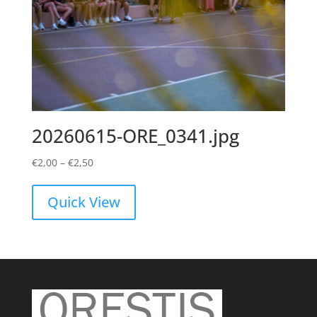
20260615-ORE_0341.jpg
Price
€
2,00
–
€
2,50
range:
€2,00
Quick View
through
€2,50