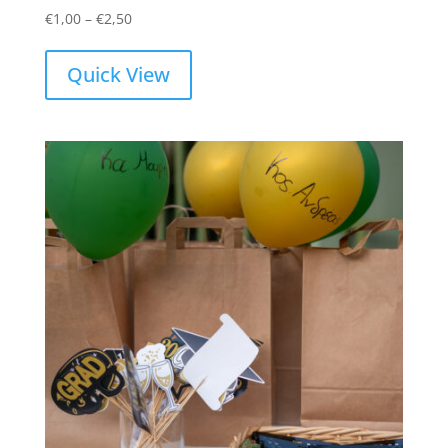
Price
€
1,00
–
€
2,50
range:
€1,00
Quick View
through
€2,50