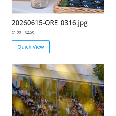
20260615-ORE_0316.jpg
Price
€
1,00
–
€
2,50
range:
€1,00
Quick View
through
€2,50