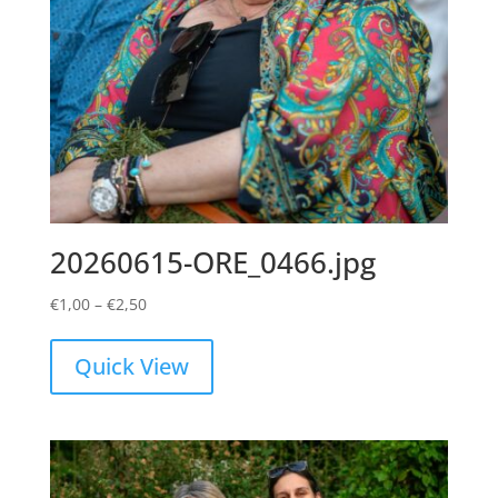
20260615-ORE_0466.jpg
Price
€
1,00
–
€
2,50
range:
€1,00
Quick View
through
€2,50