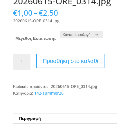
20260615-ORE_0314.jpg
Price
€
1,00
–
€
2,50
range:
20260615-ORE_0314.jpg
€1,00
through
€2,50
Μέγεθος Εκτύπωσης
20260615-
Προσθήκη στο καλάθι
ORE_0314.jpg
ποσότητα
Κωδικός προϊόντος:
20260615-ORE_0314.jpg
Κατηγορία:
142-summer26
Περιγραφή