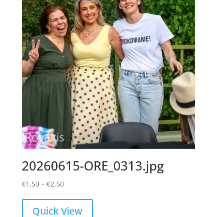
20260615-ORE_0313.jpg
Price
€
1,50
–
€
2,50
range:
€1,50
Quick View
through