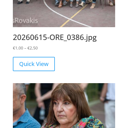
20260615-ORE_0386.jpg
Price
€
1,00
–
€
2,50
range:
€1,00
Quick View
through
€2,50