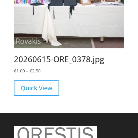
20260615-ORE_0378.jpg
Price
€
1,00
–
€
2,50
range:
€1,00
Quick View
through
€2,50