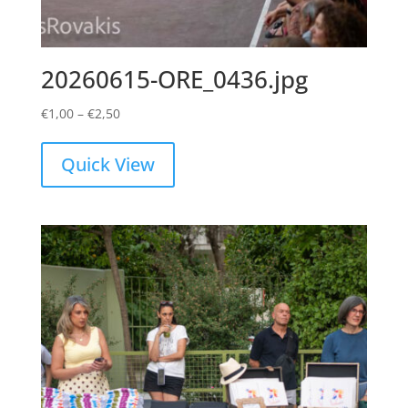
20260615-ORE_0436.jpg
Price
€
1,00
–
€
2,50
range:
€1,00
Quick View
through
€2,50