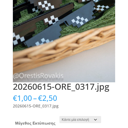
20260615-ORE_0317.jpg
Price
€
1,00
–
€
2,50
range:
20260615-ORE_0317.jpg
€1,00
through
€2,50
Μέγεθος Εκτύπωσης