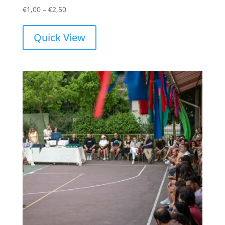
Price
€
1,00
–
€
2,50
range:
€1,00
Quick View
through
€2,50