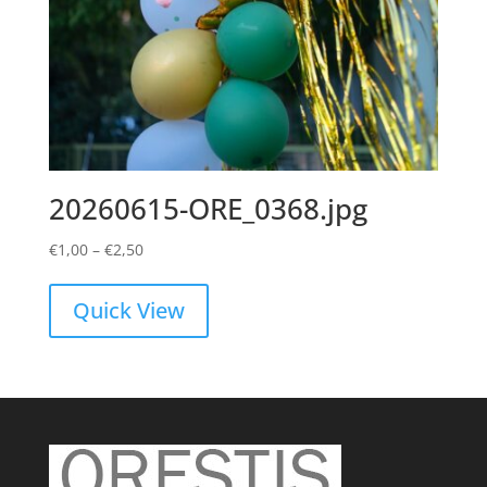
20260615-ORE_0368.jpg
Price
€
1,00
–
€
2,50
range:
€1,00
Quick View
through
€2,50