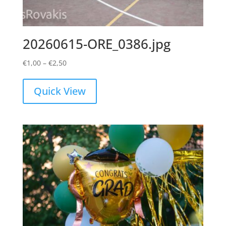
20260615-ORE_0386.jpg
Price
€
1,00
–
€
2,50
range:
€1,00
Quick View
through
€2,50