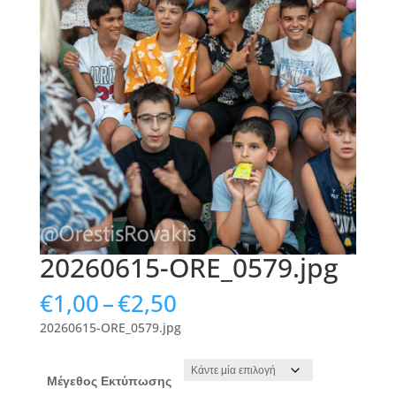
20260615-ORE_0579.jpg
Price
€
1,00
–
€
2,50
range:
20260615-ORE_0579.jpg
€1,00
through
€2,50
Μέγεθος Εκτύπωσης