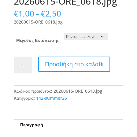
20260615-ORE_0618.jpg
Price
€
1,00
–
€
2,50
range:
20260615-ORE_0618.jpg
€1,00
through
€2,50
Μέγεθος Εκτύπωσης
20260615-
Προσθήκη στο καλάθι
ORE_0618.jpg
ποσότητα
Κωδικός προϊόντος:
20260615-ORE_0618.jpg
Κατηγορία:
142-summer26
Περιγραφή