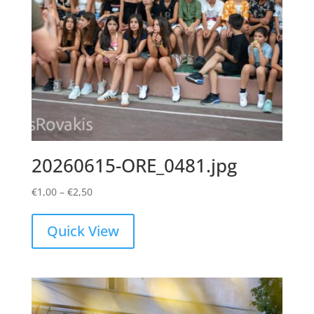
20260615-ORE_0481.jpg
Price
€
1,00
–
€
2,50
range:
€1,00
Quick View
through
€2,50