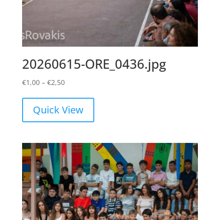
20260615-ORE_0436.jpg
Price
€
1,00
–
€
2,50
range:
€1,00
Quick View
through
€2,50