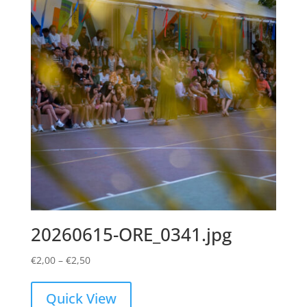
20260615-ORE_0341.jpg
Price
€
2,00
–
€
2,50
range:
€2,00
Quick View
through