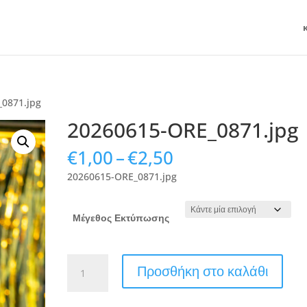
_0871.jpg
20260615-ORE_0871.jpg
Price
€
1,00
–
€
2,50
range:
20260615-ORE_0871.jpg
€1,00
through
€2,50
Μέγεθος Εκτύπωσης
20260615-
Προσθήκη στο καλάθι
ORE_0871.jpg
ποσότητα