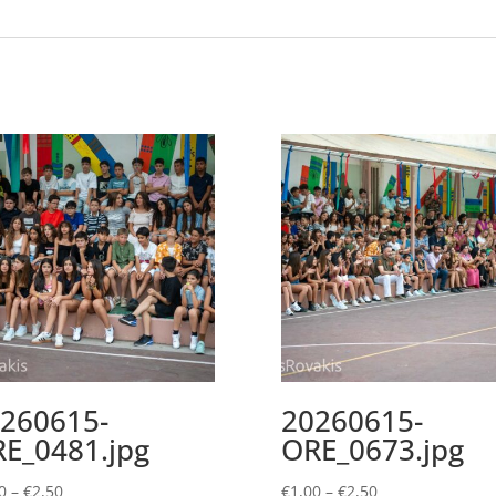
260615-
20260615-
E_0481.jpg
ORE_0673.jpg
Price
Price
0
–
€
2,50
€
1,00
–
€
2,50