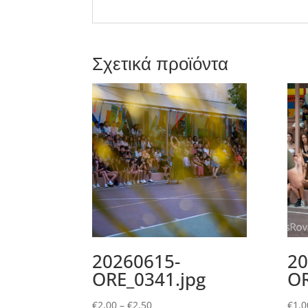
Σχετικά προϊόντα
20260615-
20
ORE_0341.jpg
OR
Price
€
2,00
–
€
2,50
€
1,0