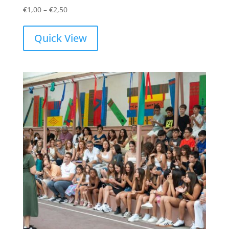
Price
€
1,00
–
€
2,50
range:
€1,00
Quick View
through
€2,50