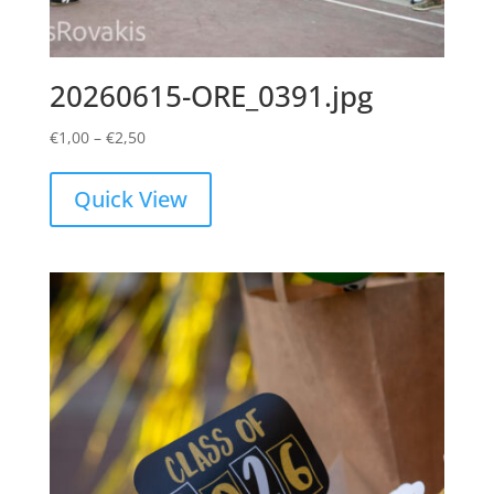
20260615-ORE_0391.jpg
Price
€
1,00
–
€
2,50
range:
€1,00
Quick View
through
€2,50