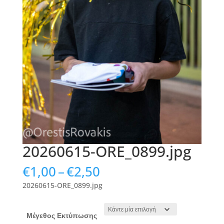
20260615-ORE_0899.jpg
Price
€
1,00
–
€
2,50
range:
20260615-ORE_0899.jpg
€1,00
through
€2,50
Μέγεθος Εκτύπωσης