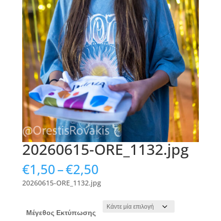
20260615-ORE_1132.jpg
Price
€
1,50
–
€
2,50
range:
20260615-ORE_1132.jpg
€1,50
through
€2,50
Μέγεθος Εκτύπωσης