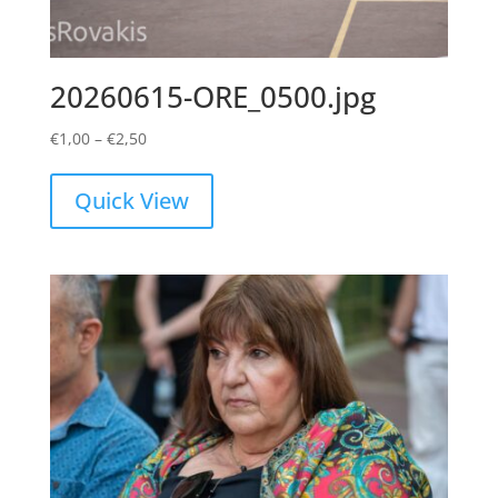
20260615-ORE_0500.jpg
Price
€
1,00
–
€
2,50
range:
€1,00
Quick View
through
€2,50