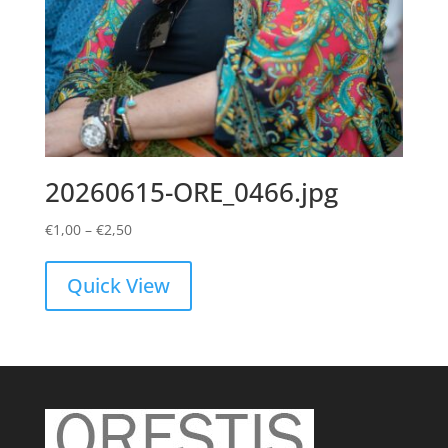
20260615-ORE_0466.jpg
Price
€
1,00
–
€
2,50
range:
€1,00
Quick View
through
€2,50