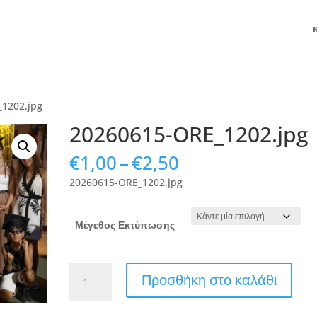
_1202.jpg
20260615-ORE_1202.jpg
Price
€
1,00
–
€
2,50
range:
20260615-ORE_1202.jpg
€1,00
through
€2,50
Μέγεθος Εκτύπωσης
20260615-
Προσθήκη στο καλάθι
ORE_1202.jpg
ποσότητα