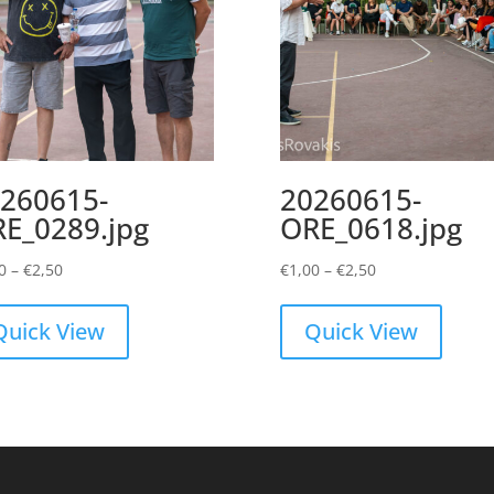
260615-
20260615-
E_0289.jpg
ORE_0618.jpg
Price
Price
0
–
€
2,50
€
1,00
–
€
2,50
range:
range:
€1,00
€1,00
Quick View
Quick View
through
through
€2,50
€2,50