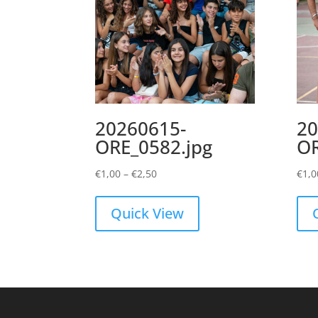
20260615-
20
ORE_0582.jpg
OR
Price
€
1,00
–
€
2,50
€
1,0
range:
€1,00
Quick View
through
€2,50