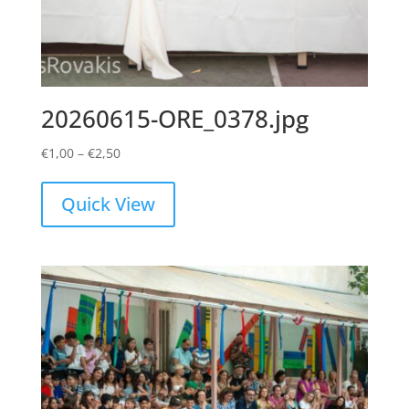
20260615-ORE_0378.jpg
Price
€
1,00
–
€
2,50
range:
€1,00
Quick View
through
€2,50