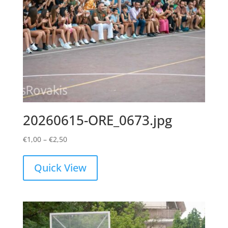
20260615-ORE_0673.jpg
Price
€
1,00
–
€
2,50
range:
€1,00
Quick View
through
€2,50