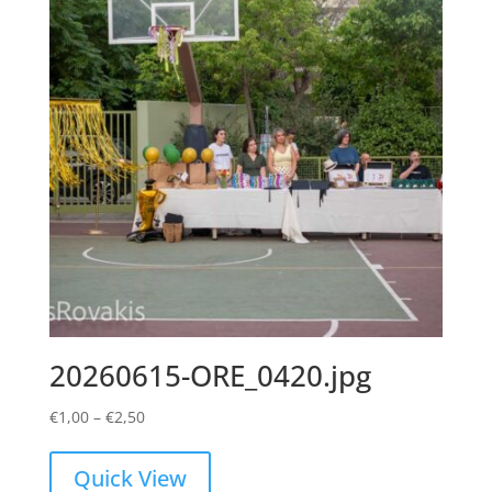
20260615-ORE_0420.jpg
Price
€
1,00
–
€
2,50
range:
€1,00
Quick View
through