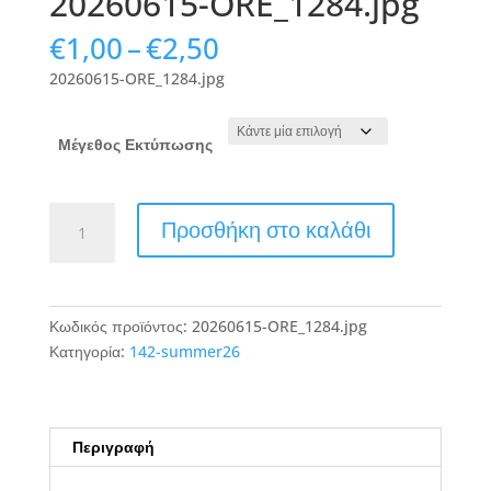
20260615-ORE_1284.jpg
Price
€
1,00
–
€
2,50
range:
20260615-ORE_1284.jpg
€1,00
through
€2,50
Μέγεθος Εκτύπωσης
20260615-
Προσθήκη στο καλάθι
ORE_1284.jpg
ποσότητα
Κωδικός προϊόντος:
20260615-ORE_1284.jpg
Κατηγορία:
142-summer26
Περιγραφή