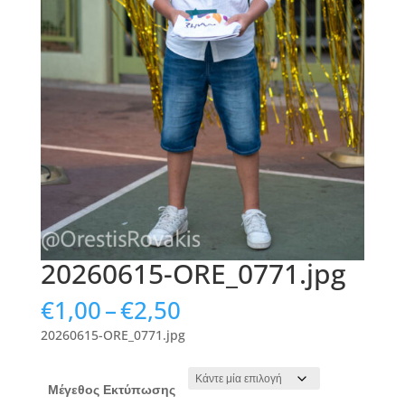
20260615-ORE_0771.jpg
Price
€
1,00
–
€
2,50
range:
20260615-ORE_0771.jpg
€1,00
through
€2,50
Μέγεθος Εκτύπωσης