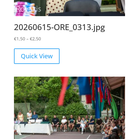
20260615-ORE_0313.jpg
Price
€
1,50
–
€
2,50
range:
€1,50
Quick View
through
€2,50