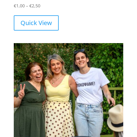
Price
€
1,00
–
€
2,50
range:
€1,00
Quick View
through
€2,50