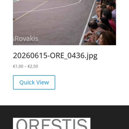
20260615-ORE_0436.jpg
Price
€
1,00
–
€
2,50
range:
€1,00
Quick View
through
€2,50