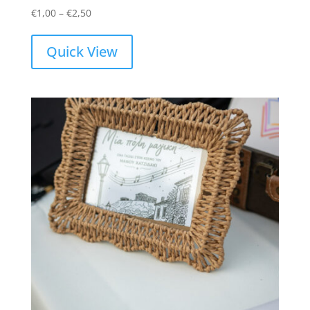
Price
€
1,00
–
€
2,50
range:
€1,00
Quick View
through
€2,50