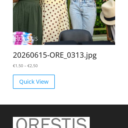
20260615-ORE_0313.jpg
Price
€
1,50
–
€
2,50
range:
€1,50
Quick View
through
€2,50