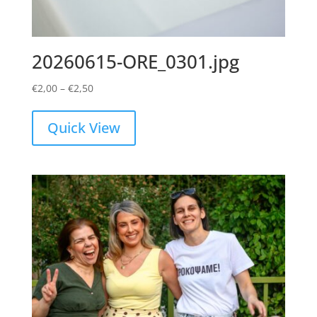
20260615-ORE_0301.jpg
Price
€
2,00
–
€
2,50
range:
€2,00
Quick View
through
€2,50