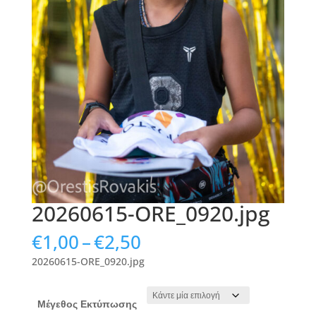
20260615-ORE_0920.jpg
Price
€
1,00
–
€
2,50
range:
20260615-ORE_0920.jpg
€1,00
through
€2,50
Μέγεθος Εκτύπωσης